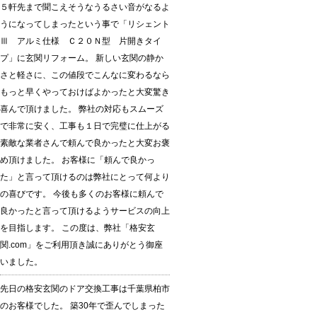
５軒先まで聞こえそうなうるさい音がなるよ
うになってしまったという事で「リシェント
Ⅲ アルミ仕様 Ｃ２０Ｎ型 片開きタイ
プ」に玄関リフォーム。 新しい玄関の静か
さと軽さに、この値段でこんなに変わるなら
もっと早くやっておけばよかったと大変驚き
喜んで頂けました。 弊社の対応もスムーズ
で非常に安く、工事も１日で完璧に仕上がる
素敵な業者さんで頼んで良かったと大変お褒
め頂けました。 お客様に「頼んで良かっ
た」と言って頂けるのは弊社にとって何より
の喜びです。 今後も多くのお客様に頼んで
良かったと言って頂けるようサービスの向上
を目指します。 この度は、弊社「格安玄
関.com」をご利用頂き誠にありがとう御座
いました。
先日の格安玄関のドア交換工事は千葉県柏市
のお客様でした。 築30年で歪んでしまった