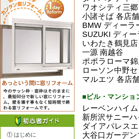
ワオシティ三郷
小諸そば 各店
BMW ディーラ
SUZUKI ディ
いわたき鶴見店
一源 南越谷
ポポラローマ錦
ローソン中野セ
マルエツ 各店
■ビル・マンショ
レーベンハイム
新所沢サニーハ
ダイアパレスエ
大谷口ガーデン
① はじめに