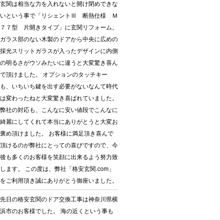
玄関は相当な力を入れないと開け閉めできな
いという事で「リシェントⅢ 断熱仕様 Ｍ
７７型 片開きタイプ」に玄関リフォーム。
ガラス部のない木製のドアから中央に広めの
採光スリットガラスが入ったデザインに内側
の明るさがウソみたいに違うと大変驚き喜ん
で頂けました。 オプションのタッチキー
も、いちいち鍵を出す必要がないなんて時代
は変わったねと大変驚き喜ばれていました。
弊社の対応も、こんなに安い値段でこんなに
綺麗にしてくれて本当にありがとうと大変お
褒め頂けました。 お客様に満足頂き喜んで
頂けるのが弊社にとっての喜びですので、今
後も多くのお客様を笑顔に出来るよう努力致
します。 この度は、弊社「格安玄関.com」
をご利用頂き誠にありがとう御座いました。
先日の格安玄関のドア交換工事は神奈川県横
浜市のお客様でした。 海の近くという事も