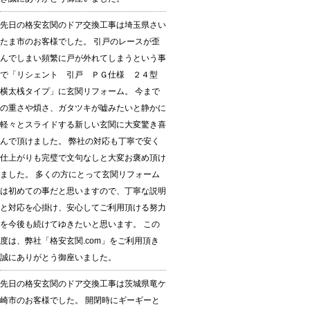
先日の格安玄関のドア交換工事は埼玉県さい
たま市のお客様でした。 引戸のレースが歪
んでしまい頻繁に戸が外れてしまうという事
で「リシェント 引戸 ＰＧ仕様 ２４型
横太桟タイプ」に玄関リフォーム。 今まで
の重さや煩さ、ガタツキが嘘みたいと静かに
軽々とスライドする新しい玄関に大変驚き喜
んで頂けました。 弊社の対応も丁寧で安く
仕上がりも完璧で文句なしと大変お褒め頂け
ました。 多くの方にとって玄関リフォーム
は初めての事だと思いますので、丁寧な説明
と対応を心掛け、安心してご利用頂ける努力
を今後も続けてゆきたいと思います。 この
度は、弊社「格安玄関.com」をご利用頂き
誠にありがとう御座いました。
先日の格安玄関のドア交換工事は茨城県竜ケ
崎市のお客様でした。 開閉時にギーギーと