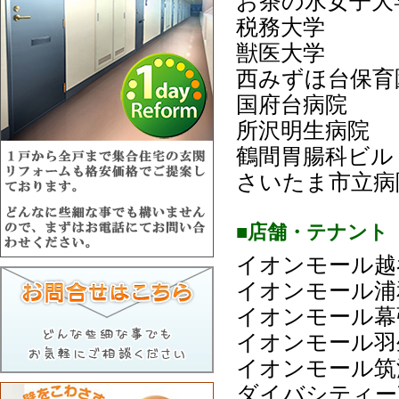
お茶の水女子大
税務大学
獣医大学
西みずほ台保育
国府台病院
所沢明生病院
鶴間胃腸科ビル
さいたま市立病
■店舗・テナント
イオンモール越
イオンモール浦
イオンモール幕
イオンモール羽
イオンモール筑
ダイバシティー