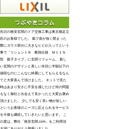
先日の格安玄関のドア交換工事は東京都足立
区のお客様でした。 風で扉が強く閉まった
際にガラス部分に大きなヒビが入ってという
事で「リシェントⅢ 断熱仕様 Ｍ１１Ｎ
型 親子タイプ」に玄関リフォーム。 新し
い玄関のデザインと美しい木目に半額以下の
値段なのにこんなに綺麗にしてもらえるなん
てと大変喜んで頂けました。 ネットで見た
時はあまり安さに不安を感じたけど何の問題
もなく御社と出会えて良かったと大変お褒め
頂けました。 少しでも安く良い物が欲しい
というお客様のニーズに応えられるサービス
を今後も継続していきたいと思います。 こ
の度は、弊社「格安玄関.com」をご利用頂
き誠にありがとう御座いました。