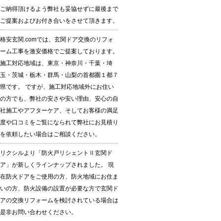
ご納得頂けるよう弊社も妥協せずに最後まで
ご提案およびお付き合いをさせて頂きます。
格安玄関.comでは、玄関ドア交換のリフォ
ーム工事を激安価格でご提案しております。
施工対応地域は、東京・神奈川・千葉・埼
玉・茨城・栃木・群馬・山梨の首都圏１都７
県です。 ですが、施工対応地域外にお住い
の方でも、弊社の安さや安い理由、安心の自
社施工やアフターケア、そしてお客様の満足
度や口コミをご覧になられて弊社にお見積り
を依頼したい場合はご相談ください。
リクシルより「防火戸リシェントⅡ玄関ド
ア」が新しくラインナップされました。 現
在防火ドアをご使用の方、防火地域にお住ま
いの方、防火設備の設置が必要な方で玄関ド
アの交換リフォームを検討されている場合は
是非お問い合わせください。