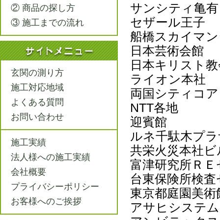
サンシティ亀有
② 商品の探し方
セザール王子
③ 施工までの流れ
船橋スカイマン
日本芸術会館
日本キリスト教
玄関の測り方
ライオン本社
施工対応地域
両国シティコア
よくある質問
NTT各地
お問い合わせ
迎賓館
ルネ千駄木プラ
施工実績
共栄火災本社ビ
法人様への施工実績
富津研究所ＲＥ
会社概要
台東保険所検査
プライバシーポリシー
東京都庭園美術
お客様へのご挨拶
アサヒシステム