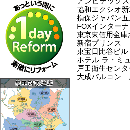
アンビテックス
協和エクシオ新
損保ジャパン五
FOXインター
東京東信用金庫
新宿プリンス
東宝日比谷ビル
ホテル ラ・ミ
戸田衛生センタ
大成パルコン 