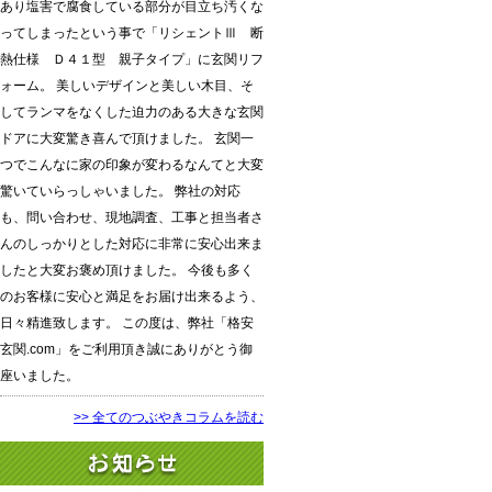
あり塩害で腐食している部分が目立ち汚くな
ってしまったという事で「リシェントⅢ 断
熱仕様 Ｄ４１型 親子タイプ」に玄関リフ
ォーム。 美しいデザインと美しい木目、そ
してランマをなくした迫力のある大きな玄関
ドアに大変驚き喜んで頂けました。 玄関一
つでこんなに家の印象が変わるなんてと大変
驚いていらっしゃいました。 弊社の対応
も、問い合わせ、現地調査、工事と担当者さ
んのしっかりとした対応に非常に安心出来ま
したと大変お褒め頂けました。 今後も多く
のお客様に安心と満足をお届け出来るよう、
日々精進致します。 この度は、弊社「格安
玄関.com」をご利用頂き誠にありがとう御
座いました。
>> 全てのつぶやきコラムを読む