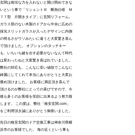
玄関は相当な力を入れないと開け閉めできな
いという事で「リシェントⅢ 断熱仕様 Ｍ
７７型 片開きタイプ」に玄関リフォーム。
ガラス部のない木製のドアから中央に広めの
採光スリットガラスが入ったデザインに内側
の明るさがウソみたいに違うと大変驚き喜ん
で頂けました。 オプションのタッチキー
も、いちいち鍵を出す必要がないなんて時代
は変わったねと大変驚き喜ばれていました。
弊社の対応も、こんなに安い値段でこんなに
綺麗にしてくれて本当にありがとうと大変お
褒め頂けました。 お客様に満足頂き喜んで
頂けるのが弊社にとっての喜びですので、今
後も多くのお客様を笑顔に出来るよう努力致
します。 この度は、弊社「格安玄関.com」
をご利用頂き誠にありがとう御座いました。
先日の格安玄関のドア交換工事は神奈川県横
浜市のお客様でした。 海の近くという事も