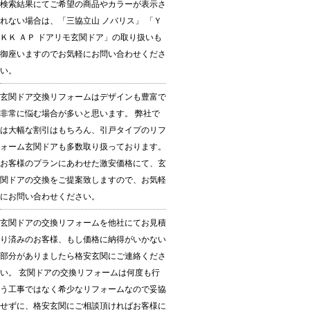
検索結果にてご希望の商品やカラーが表示さ
れない場合は、「三協立山 ノバリス」 「Ｙ
ＫＫ ＡＰ ドアリモ玄関ドア」の取り扱いも
御座いますのでお気軽にお問い合わせくださ
い。
玄関ドア交換リフォームはデザインも豊富で
非常に悩む場合が多いと思います。 弊社で
は大幅な割引はもちろん、引戸タイプのリフ
ォーム玄関ドアも多数取り扱っております。
お客様のプランにあわせた激安価格にて、玄
関ドアの交換をご提案致しますので、お気軽
にお問い合わせください。
玄関ドアの交換リフォームを他社にてお見積
り済みのお客様、もし価格に納得がいかない
部分がありましたら格安玄関にご連絡くださ
い。 玄関ドアの交換リフォームは何度も行
う工事ではなく希少なリフォームなので妥協
せずに、格安玄関にご相談頂ければお客様に