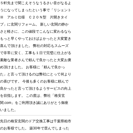
５軒先まで聞こえそうなうるさい音がなるよ
うになってしまったという事で「リシェント
Ⅲ アルミ仕様 Ｃ２０Ｎ型 片開きタイ
プ」に玄関リフォーム。 新しい玄関の静か
さと軽さに、この値段でこんなに変わるなら
もっと早くやっておけばよかったと大変驚き
喜んで頂けました。 弊社の対応もスムーズ
で非常に安く、工事も１日で完璧に仕上がる
素敵な業者さんで頼んで良かったと大変お褒
め頂けました。 お客様に「頼んで良かっ
た」と言って頂けるのは弊社にとって何より
の喜びです。 今後も多くのお客様に頼んで
良かったと言って頂けるようサービスの向上
を目指します。 この度は、弊社「格安玄
関.com」をご利用頂き誠にありがとう御座
いました。
先日の格安玄関のドア交換工事は千葉県柏市
のお客様でした。 築30年で歪んでしまった