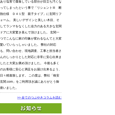
あり塩害で腐食している部分が目立ち汚くな
ってしまったという事で「リシェントⅢ 断
熱仕様 Ｄ４１型 親子タイプ」に玄関リフ
ォーム。 美しいデザインと美しい木目、そ
してランマをなくした迫力のある大きな玄関
ドアに大変驚き喜んで頂けました。 玄関一
つでこんなに家の印象が変わるなんてと大変
驚いていらっしゃいました。 弊社の対応
も、問い合わせ、現地調査、工事と担当者さ
んのしっかりとした対応に非常に安心出来ま
したと大変お褒め頂けました。 今後も多く
のお客様に安心と満足をお届け出来るよう、
日々精進致します。 この度は、弊社「格安
玄関.com」をご利用頂き誠にありがとう御
座いました。
>> 全てのつぶやきコラムを読む