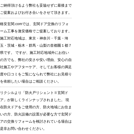
ご納得頂けるよう弊社も妥協せずに最後まで
ご提案およびお付き合いをさせて頂きます。
格安玄関.comでは、玄関ドア交換のリフォ
ーム工事を激安価格でご提案しております。
施工対応地域は、東京・神奈川・千葉・埼
玉・茨城・栃木・群馬・山梨の首都圏１都７
県です。 ですが、施工対応地域外にお住い
の方でも、弊社の安さや安い理由、安心の自
社施工やアフターケア、そしてお客様の満足
度や口コミをご覧になられて弊社にお見積り
を依頼したい場合はご相談ください。
リクシルより「防火戸リシェントⅡ玄関ド
ア」が新しくラインナップされました。 現
在防火ドアをご使用の方、防火地域にお住ま
いの方、防火設備の設置が必要な方で玄関ド
アの交換リフォームを検討されている場合は
是非お問い合わせください。