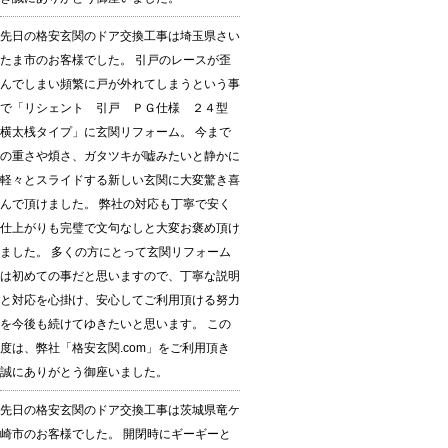
先日の格安玄関のドア交換工事は埼玉県さい
たま市のお客様でした。 引戸のレースが歪
んでしまい頻繁に戸が外れてしまうという事
で「リシェント 引戸 ＰＧ仕様 ２４型
横太桟タイプ」に玄関リフォーム。 今まで
の重さや煩さ、ガタツキが嘘みたいと静かに
軽々とスライドする新しい玄関に大変驚き喜
んで頂けました。 弊社の対応も丁寧で安く
仕上がりも完璧で文句なしと大変お褒め頂け
ました。 多くの方にとって玄関リフォーム
は初めての事だと思いますので、丁寧な説明
と対応を心掛け、安心してご利用頂ける努力
を今後も続けてゆきたいと思います。 この
度は、弊社「格安玄関.com」をご利用頂き
誠にありがとう御座いました。
先日の格安玄関のドア交換工事は茨城県竜ケ
崎市のお客様でした。 開閉時にギーギーと