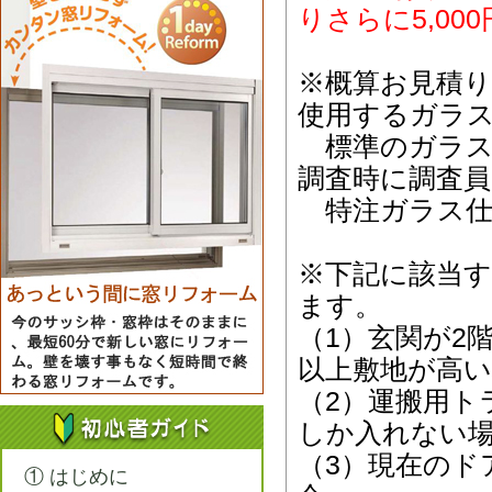
りさらに5,0
※概算お見積
使用するガラ
標準のガラス
調査時に調査
特注ガラス仕
※下記に該当
ます。
（1）玄関が2
以上敷地が高い
（2）運搬用ト
しか入れない
（3）現在のド
① はじめに