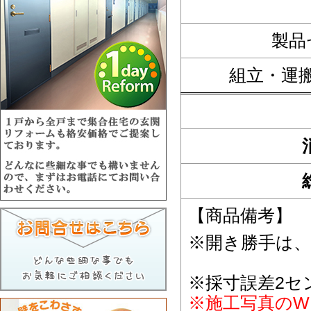
製品
組立・運
【商品備考】
※開き勝手は
※採寸誤差2セ
※施工写真のW