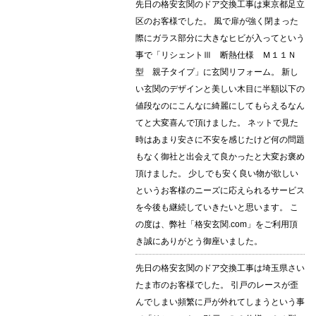
先日の格安玄関のドア交換工事は東京都足立
区のお客様でした。 風で扉が強く閉まった
際にガラス部分に大きなヒビが入ってという
事で「リシェントⅢ 断熱仕様 Ｍ１１Ｎ
型 親子タイプ」に玄関リフォーム。 新し
い玄関のデザインと美しい木目に半額以下の
値段なのにこんなに綺麗にしてもらえるなん
てと大変喜んで頂けました。 ネットで見た
時はあまり安さに不安を感じたけど何の問題
もなく御社と出会えて良かったと大変お褒め
頂けました。 少しでも安く良い物が欲しい
というお客様のニーズに応えられるサービス
を今後も継続していきたいと思います。 こ
の度は、弊社「格安玄関.com」をご利用頂
き誠にありがとう御座いました。
先日の格安玄関のドア交換工事は埼玉県さい
たま市のお客様でした。 引戸のレースが歪
んでしまい頻繁に戸が外れてしまうという事