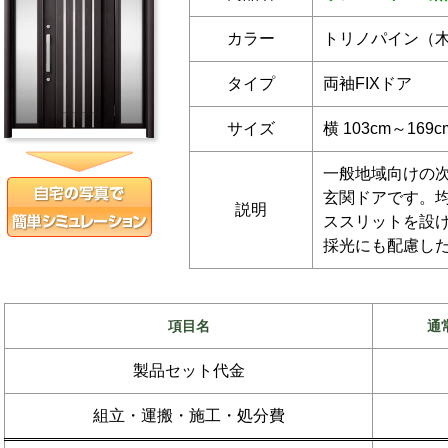
カラー
トリノパイン（
タイプ
両袖FIXドア
サイズ
横 103cm～169
一般地域向けの
玄関ドアです。
説明
ススリットを設
採光にも配慮し
項目名
通
製品セット代金
組立・運搬・施工・処分費