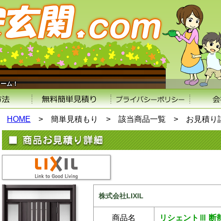
ォーム！
HOME
>
簡単見積もり >
該当商品一覧 >
お見積り
株式会社LIXIL
商品名
リシェントⅢ 断熱