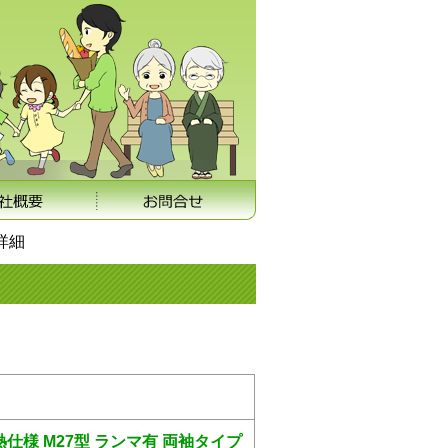
詳細
仕様 M27型 ランマ有 両袖タイプ