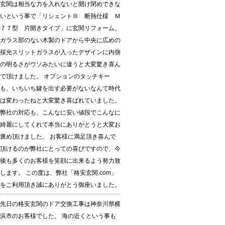
玄関は相当な力を入れないと開け閉めできな
いという事で「リシェントⅢ 断熱仕様 Ｍ
７７型 片開きタイプ」に玄関リフォーム。
ガラス部のない木製のドアから中央に広めの
採光スリットガラスが入ったデザインに内側
の明るさがウソみたいに違うと大変驚き喜ん
で頂けました。 オプションのタッチキー
も、いちいち鍵を出す必要がないなんて時代
は変わったねと大変驚き喜ばれていました。
弊社の対応も、こんなに安い値段でこんなに
綺麗にしてくれて本当にありがとうと大変お
褒め頂けました。 お客様に満足頂き喜んで
頂けるのが弊社にとっての喜びですので、今
後も多くのお客様を笑顔に出来るよう努力致
します。 この度は、弊社「格安玄関.com」
をご利用頂き誠にありがとう御座いました。
先日の格安玄関のドア交換工事は神奈川県横
浜市のお客様でした。 海の近くという事も