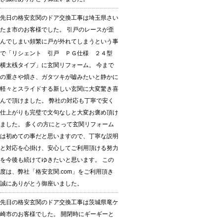
先日の格安玄関のドア交換工事は埼玉県さい
たま市のお客様でした。 引戸のレースが歪
んでしまい頻繁に戸が外れてしまうという事
で「リシェント 引戸 ＰＧ仕様 ２４型
横太桟タイプ」に玄関リフォーム。 今まで
の重さや煩さ、ガタツキが嘘みたいと静かに
軽々とスライドする新しい玄関に大変驚き喜
んで頂けました。 弊社の対応も丁寧で安く
仕上がりも完璧で文句なしと大変お褒め頂け
ました。 多くの方にとって玄関リフォーム
は初めての事だと思いますので、丁寧な説明
と対応を心掛け、安心してご利用頂ける努力
を今後も続けてゆきたいと思います。 この
度は、弊社「格安玄関.com」をご利用頂き
誠にありがとう御座いました。
先日の格安玄関のドア交換工事は茨城県竜ケ
崎市のお客様でした。 開閉時にギーギーと