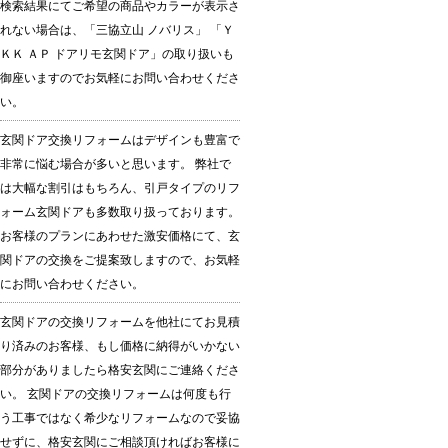
検索結果にてご希望の商品やカラーが表示さ
れない場合は、「三協立山 ノバリス」 「Ｙ
ＫＫ ＡＰ ドアリモ玄関ドア」の取り扱いも
御座いますのでお気軽にお問い合わせくださ
い。
玄関ドア交換リフォームはデザインも豊富で
非常に悩む場合が多いと思います。 弊社で
は大幅な割引はもちろん、引戸タイプのリフ
ォーム玄関ドアも多数取り扱っております。
お客様のプランにあわせた激安価格にて、玄
関ドアの交換をご提案致しますので、お気軽
にお問い合わせください。
玄関ドアの交換リフォームを他社にてお見積
り済みのお客様、もし価格に納得がいかない
部分がありましたら格安玄関にご連絡くださ
い。 玄関ドアの交換リフォームは何度も行
う工事ではなく希少なリフォームなので妥協
せずに、格安玄関にご相談頂ければお客様に