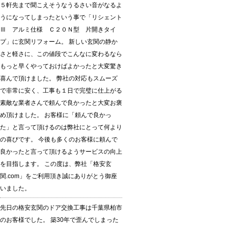
５軒先まで聞こえそうなうるさい音がなるよ
うになってしまったという事で「リシェント
Ⅲ アルミ仕様 Ｃ２０Ｎ型 片開きタイ
プ」に玄関リフォーム。 新しい玄関の静か
さと軽さに、この値段でこんなに変わるなら
もっと早くやっておけばよかったと大変驚き
喜んで頂けました。 弊社の対応もスムーズ
で非常に安く、工事も１日で完璧に仕上がる
素敵な業者さんで頼んで良かったと大変お褒
め頂けました。 お客様に「頼んで良かっ
た」と言って頂けるのは弊社にとって何より
の喜びです。 今後も多くのお客様に頼んで
良かったと言って頂けるようサービスの向上
を目指します。 この度は、弊社「格安玄
関.com」をご利用頂き誠にありがとう御座
いました。
先日の格安玄関のドア交換工事は千葉県柏市
のお客様でした。 築30年で歪んでしまった