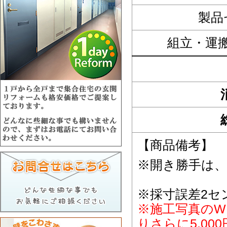
製品
組立・運
【商品備考】
※開き勝手は
※採寸誤差2セ
※施工写真のW
りさらに5,0