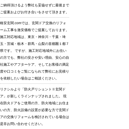
ご納得頂けるよう弊社も妥協せずに最後まで
ご提案およびお付き合いをさせて頂きます。
格安玄関.comでは、玄関ドア交換のリフォ
ーム工事を激安価格でご提案しております。
施工対応地域は、東京・神奈川・千葉・埼
玉・茨城・栃木・群馬・山梨の首都圏１都７
県です。 ですが、施工対応地域外にお住い
の方でも、弊社の安さや安い理由、安心の自
社施工やアフターケア、そしてお客様の満足
度や口コミをご覧になられて弊社にお見積り
を依頼したい場合はご相談ください。
リクシルより「防火戸リシェントⅡ玄関ド
ア」が新しくラインナップされました。 現
在防火ドアをご使用の方、防火地域にお住ま
いの方、防火設備の設置が必要な方で玄関ド
アの交換リフォームを検討されている場合は
是非お問い合わせください。