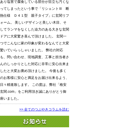
あり塩害で腐食している部分が目立ち汚くな
ってしまったという事で「リシェントⅢ 断
熱仕様 Ｄ４１型 親子タイプ」に玄関リフ
ォーム。 美しいデザインと美しい木目、そ
してランマをなくした迫力のある大きな玄関
ドアに大変驚き喜んで頂けました。 玄関一
つでこんなに家の印象が変わるなんてと大変
驚いていらっしゃいました。 弊社の対応
も、問い合わせ、現地調査、工事と担当者さ
んのしっかりとした対応に非常に安心出来ま
したと大変お褒め頂けました。 今後も多く
のお客様に安心と満足をお届け出来るよう、
日々精進致します。 この度は、弊社「格安
玄関.com」をご利用頂き誠にありがとう御
座いました。
>> 全てのつぶやきコラムを読む