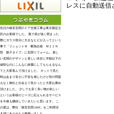
レスに自動送信
先日の格安玄関のドア交換工事は東京都足立
区のお客様でした。 風で扉が強く閉まった
際にガラス部分に大きなヒビが入ってという
事で「リシェントⅢ 断熱仕様 Ｍ１１Ｎ
型 親子タイプ」に玄関リフォーム。 新し
い玄関のデザインと美しい木目に半額以下の
値段なのにこんなに綺麗にしてもらえるなん
てと大変喜んで頂けました。 ネットで見た
時はあまり安さに不安を感じたけど何の問題
もなく御社と出会えて良かったと大変お褒め
頂けました。 少しでも安く良い物が欲しい
というお客様のニーズに応えられるサービス
を今後も継続していきたいと思います。 こ
の度は、弊社「格安玄関.com」をご利用頂
き誠にありがとう御座いました。