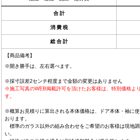
合 計
消 費 税
総 合 計
【商品備考】
※開き勝手は、左右選べます。
※採寸誤差2センチ程度まで金額の変更はありません
※施工写真のWEB掲載許可を頂けたお客様は、特別価格よりさ
す。
※概算お見積りに算出される本体価格は、ドア本体・袖に使
おります。
標準のガラス以外の組み合わせをご希望のお客様は現地調
い。