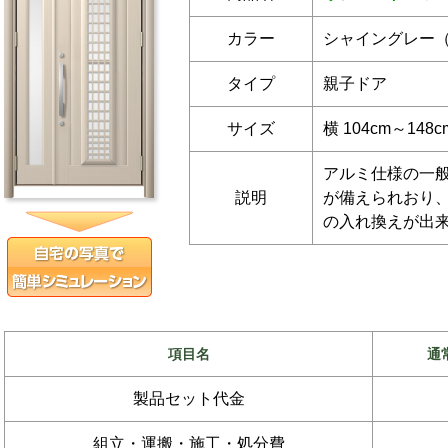
カラー
シャイングレー
タイプ
親子ドア
サイズ
横 104cm～148
アルミ仕様の一
説明
が備えられおり
の入れ換えが出
項目名
通
製品セット代金
組立・運搬・施工・処分費