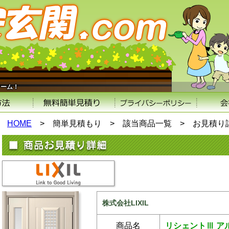
ォーム！
HOME
>
簡単見積もり >
該当商品一覧 >
お見積り
株式会社LIXIL
商品名
リシェントⅢ アル