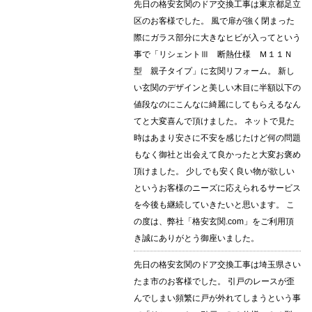
先日の格安玄関のドア交換工事は東京都足立
区のお客様でした。 風で扉が強く閉まった
際にガラス部分に大きなヒビが入ってという
事で「リシェントⅢ 断熱仕様 Ｍ１１Ｎ
型 親子タイプ」に玄関リフォーム。 新し
い玄関のデザインと美しい木目に半額以下の
値段なのにこんなに綺麗にしてもらえるなん
てと大変喜んで頂けました。 ネットで見た
時はあまり安さに不安を感じたけど何の問題
もなく御社と出会えて良かったと大変お褒め
頂けました。 少しでも安く良い物が欲しい
というお客様のニーズに応えられるサービス
を今後も継続していきたいと思います。 こ
の度は、弊社「格安玄関.com」をご利用頂
き誠にありがとう御座いました。
先日の格安玄関のドア交換工事は埼玉県さい
たま市のお客様でした。 引戸のレースが歪
んでしまい頻繁に戸が外れてしまうという事