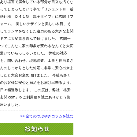
あり塩害で腐食している部分が目立ち汚くな
ってしまったという事で「リシェントⅢ 断
熱仕様 Ｄ４１型 親子タイプ」に玄関リフ
ォーム。 美しいデザインと美しい木目、そ
してランマをなくした迫力のある大きな玄関
ドアに大変驚き喜んで頂けました。 玄関一
つでこんなに家の印象が変わるなんてと大変
驚いていらっしゃいました。 弊社の対応
も、問い合わせ、現地調査、工事と担当者さ
んのしっかりとした対応に非常に安心出来ま
したと大変お褒め頂けました。 今後も多く
のお客様に安心と満足をお届け出来るよう、
日々精進致します。 この度は、弊社「格安
玄関.com」をご利用頂き誠にありがとう御
座いました。
>> 全てのつぶやきコラムを読む