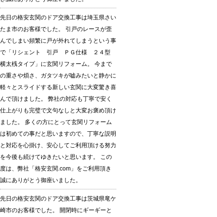
先日の格安玄関のドア交換工事は埼玉県さい
たま市のお客様でした。 引戸のレースが歪
んでしまい頻繁に戸が外れてしまうという事
で「リシェント 引戸 ＰＧ仕様 ２４型
横太桟タイプ」に玄関リフォーム。 今まで
の重さや煩さ、ガタツキが嘘みたいと静かに
軽々とスライドする新しい玄関に大変驚き喜
んで頂けました。 弊社の対応も丁寧で安く
仕上がりも完璧で文句なしと大変お褒め頂け
ました。 多くの方にとって玄関リフォーム
は初めての事だと思いますので、丁寧な説明
と対応を心掛け、安心してご利用頂ける努力
を今後も続けてゆきたいと思います。 この
度は、弊社「格安玄関.com」をご利用頂き
誠にありがとう御座いました。
先日の格安玄関のドア交換工事は茨城県竜ケ
崎市のお客様でした。 開閉時にギーギーと