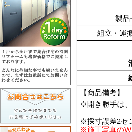
製品
組立・運
【商品備考】
※開き勝手は
※採寸誤差2セ
※施工写真のW