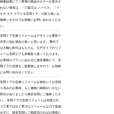
検索結果にてご希望の商品やカラーが表示さ
れない場合は、「三協立山 ノバリス」 「Ｙ
ＫＫ ＡＰ ドアリモ玄関ドア」の取り扱いも
御座いますのでお気軽にお問い合わせくださ
い。
玄関ドア交換リフォームはデザインも豊富で
非常に悩む場合が多いと思います。 弊社で
は大幅な割引はもちろん、引戸タイプのリフ
ォーム玄関ドアも多数取り扱っております。
お客様のプランにあわせた激安価格にて、玄
関ドアの交換をご提案致しますので、お気軽
にお問い合わせください。
玄関ドアの交換リフォームを他社にてお見積
り済みのお客様、もし価格に納得がいかない
部分がありましたら格安玄関にご連絡くださ
い。 玄関ドアの交換リフォームは何度も行
う工事ではなく希少なリフォームなので妥協
せずに、格安玄関にご相談頂ければお客様に