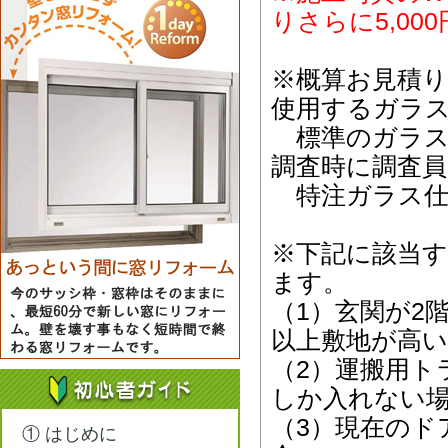
りさらに5,0
※概算お見積
使用するガラ
標準のガラス
調査時に調査
特注ガラス仕
※下記に該当
ます。
（1）玄関が2
以上敷地が高い
（2）運搬用ト
しか入れない
（3）現在のド
① はじめに