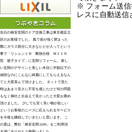
※ フォーム送
レスに自動送信
先日の格安玄関のドア交換工事は東京都足立
区のお客様でした。 風で扉が強く閉まった
際にガラス部分に大きなヒビが入ってという
事で「リシェントⅢ 断熱仕様 Ｍ１１Ｎ
型 親子タイプ」に玄関リフォーム。 新し
い玄関のデザインと美しい木目に半額以下の
値段なのにこんなに綺麗にしてもらえるなん
てと大変喜んで頂けました。 ネットで見た
時はあまり安さに不安を感じたけど何の問題
もなく御社と出会えて良かったと大変お褒め
頂けました。 少しでも安く良い物が欲しい
というお客様のニーズに応えられるサービス
を今後も継続していきたいと思います。 こ
の度は、弊社「格安玄関.com」をご利用頂
き誠にありがとう御座いました。