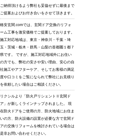
ご納得頂けるよう弊社も妥協せずに最後まで
ご提案およびお付き合いをさせて頂きます。
格安玄関.comでは、玄関ドア交換のリフォ
ーム工事を激安価格でご提案しております。
施工対応地域は、東京・神奈川・千葉・埼
玉・茨城・栃木・群馬・山梨の首都圏１都７
県です。 ですが、施工対応地域外にお住い
の方でも、弊社の安さや安い理由、安心の自
社施工やアフターケア、そしてお客様の満足
度や口コミをご覧になられて弊社にお見積り
を依頼したい場合はご相談ください。
リクシルより「防火戸リシェントⅡ玄関ド
ア」が新しくラインナップされました。 現
在防火ドアをご使用の方、防火地域にお住ま
いの方、防火設備の設置が必要な方で玄関ド
アの交換リフォームを検討されている場合は
是非お問い合わせください。