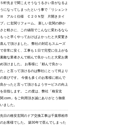
５軒先まで聞こえそうなうるさい音がなるよ
うになってしまったという事で「リシェント
Ⅲ アルミ仕様 Ｃ２０Ｎ型 片開きタイ
プ」に玄関リフォーム。 新しい玄関の静か
さと軽さに、この値段でこんなに変わるなら
もっと早くやっておけばよかったと大変驚き
喜んで頂けました。 弊社の対応もスムーズ
で非常に安く、工事も１日で完璧に仕上がる
素敵な業者さんで頼んで良かったと大変お褒
め頂けました。 お客様に「頼んで良かっ
た」と言って頂けるのは弊社にとって何より
の喜びです。 今後も多くのお客様に頼んで
良かったと言って頂けるようサービスの向上
を目指します。 この度は、弊社「格安玄
関.com」をご利用頂き誠にありがとう御座
いました。
先日の格安玄関のドア交換工事は千葉県柏市
のお客様でした。 築30年で歪んでしまった