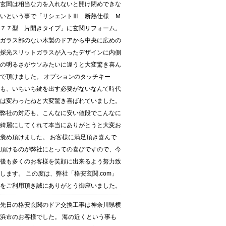
玄関は相当な力を入れないと開け閉めできな
いという事で「リシェントⅢ 断熱仕様 Ｍ
７７型 片開きタイプ」に玄関リフォーム。
ガラス部のない木製のドアから中央に広めの
採光スリットガラスが入ったデザインに内側
の明るさがウソみたいに違うと大変驚き喜ん
で頂けました。 オプションのタッチキー
も、いちいち鍵を出す必要がないなんて時代
は変わったねと大変驚き喜ばれていました。
弊社の対応も、こんなに安い値段でこんなに
綺麗にしてくれて本当にありがとうと大変お
褒め頂けました。 お客様に満足頂き喜んで
頂けるのが弊社にとっての喜びですので、今
後も多くのお客様を笑顔に出来るよう努力致
します。 この度は、弊社「格安玄関.com」
をご利用頂き誠にありがとう御座いました。
先日の格安玄関のドア交換工事は神奈川県横
浜市のお客様でした。 海の近くという事も