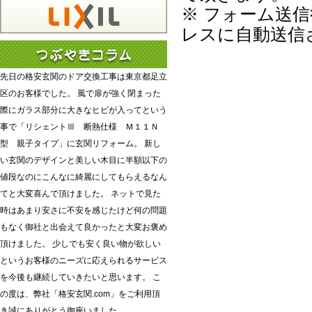
※ フォーム送
レスに自動送信
先日の格安玄関のドア交換工事は東京都足立
区のお客様でした。 風で扉が強く閉まった
際にガラス部分に大きなヒビが入ってという
事で「リシェントⅢ 断熱仕様 Ｍ１１Ｎ
型 親子タイプ」に玄関リフォーム。 新し
い玄関のデザインと美しい木目に半額以下の
値段なのにこんなに綺麗にしてもらえるなん
てと大変喜んで頂けました。 ネットで見た
時はあまり安さに不安を感じたけど何の問題
もなく御社と出会えて良かったと大変お褒め
頂けました。 少しでも安く良い物が欲しい
というお客様のニーズに応えられるサービス
を今後も継続していきたいと思います。 こ
の度は、弊社「格安玄関.com」をご利用頂
き誠にありがとう御座いました。