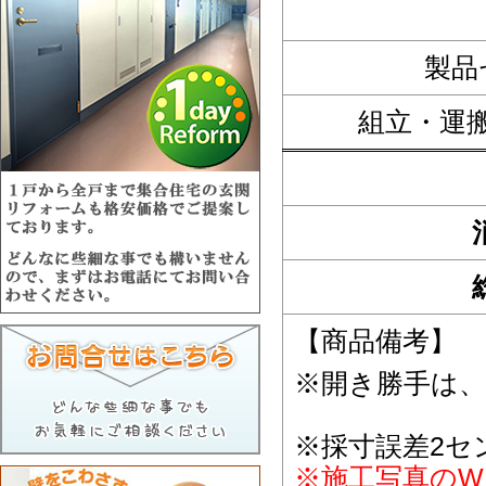
製品
組立・運
【商品備考】
※開き勝手は
※採寸誤差2セ
※施工写真のW