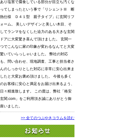
あり塩害で腐食している部分が目立ち汚くな
ってしまったという事で「リシェントⅢ 断
熱仕様 Ｄ４１型 親子タイプ」に玄関リフ
ォーム。 美しいデザインと美しい木目、そ
してランマをなくした迫力のある大きな玄関
ドアに大変驚き喜んで頂けました。 玄関一
つでこんなに家の印象が変わるなんてと大変
驚いていらっしゃいました。 弊社の対応
も、問い合わせ、現地調査、工事と担当者さ
んのしっかりとした対応に非常に安心出来ま
したと大変お褒め頂けました。 今後も多く
のお客様に安心と満足をお届け出来るよう、
日々精進致します。 この度は、弊社「格安
玄関.com」をご利用頂き誠にありがとう御
座いました。
>> 全てのつぶやきコラムを読む