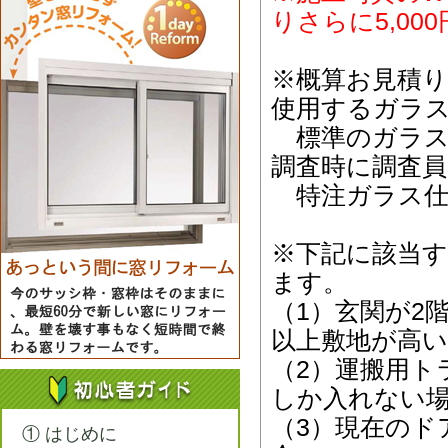
りさらに5,0
※概算お見積
使用するガラ
標準のガラス
調査時に調査
特注ガラス仕
※下記に該当
ます。
（1）玄関が2
以上敷地が高い
（2）運搬用ト
しか入れない
（3）現在のド
① はじめに