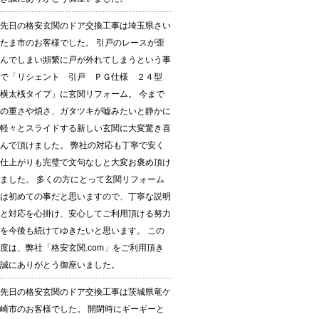
先日の格安玄関のドア交換工事は埼玉県さい
たま市のお客様でした。 引戸のレースが歪
んでしまい頻繁に戸が外れてしまうという事
で「リシェント 引戸 ＰＧ仕様 ２４型
横太桟タイプ」に玄関リフォーム。 今まで
の重さや煩さ、ガタツキが嘘みたいと静かに
軽々とスライドする新しい玄関に大変驚き喜
んで頂けました。 弊社の対応も丁寧で安く
仕上がりも完璧で文句なしと大変お褒め頂け
ました。 多くの方にとって玄関リフォーム
は初めての事だと思いますので、丁寧な説明
と対応を心掛け、安心してご利用頂ける努力
を今後も続けてゆきたいと思います。 この
度は、弊社「格安玄関.com」をご利用頂き
誠にありがとう御座いました。
先日の格安玄関のドア交換工事は茨城県竜ケ
崎市のお客様でした。 開閉時にギーギーと