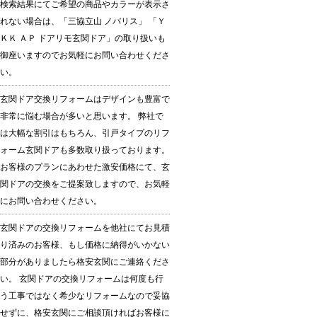
検索結果にてご希望の商品やカラーが表示さ
れない場合は、「三協立山 ノバリス」 「Ｙ
ＫＫ ＡＰ ドアリモ玄関ドア」の取り扱いも
御座いますのでお気軽にお問い合わせくださ
い。
玄関ドア交換リフォームはデザインも豊富で
非常に悩む場合が多いと思います。 弊社で
は大幅な割引はもちろん、引戸タイプのリフ
ォーム玄関ドアも多数取り扱っております。
お客様のプランにあわせた激安価格にて、玄
関ドアの交換をご提案致しますので、お気軽
にお問い合わせください。
玄関ドアの交換リフォームを他社にてお見積
り済みのお客様、もし価格に納得がいかない
部分がありましたら格安玄関にご連絡くださ
い。 玄関ドアの交換リフォームは何度も行
う工事ではなく希少なリフォームなので妥協
せずに、格安玄関にご相談頂ければお客様に