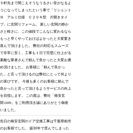
５軒先まで聞こえそうなうるさい音がなるよ
うになってしまったという事で「リシェント
Ⅲ アルミ仕様 Ｃ２０Ｎ型 片開きタイ
プ」に玄関リフォーム。 新しい玄関の静か
さと軽さに、この値段でこんなに変わるなら
もっと早くやっておけばよかったと大変驚き
喜んで頂けました。 弊社の対応もスムーズ
で非常に安く、工事も１日で完璧に仕上がる
素敵な業者さんで頼んで良かったと大変お褒
め頂けました。 お客様に「頼んで良かっ
た」と言って頂けるのは弊社にとって何より
の喜びです。 今後も多くのお客様に頼んで
良かったと言って頂けるようサービスの向上
を目指します。 この度は、弊社「格安玄
関.com」をご利用頂き誠にありがとう御座
いました。
先日の格安玄関のドア交換工事は千葉県柏市
のお客様でした。 築30年で歪んでしまった