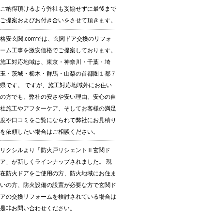
ご納得頂けるよう弊社も妥協せずに最後まで
ご提案およびお付き合いをさせて頂きます。
格安玄関.comでは、玄関ドア交換のリフォ
ーム工事を激安価格でご提案しております。
施工対応地域は、東京・神奈川・千葉・埼
玉・茨城・栃木・群馬・山梨の首都圏１都７
県です。 ですが、施工対応地域外にお住い
の方でも、弊社の安さや安い理由、安心の自
社施工やアフターケア、そしてお客様の満足
度や口コミをご覧になられて弊社にお見積り
を依頼したい場合はご相談ください。
リクシルより「防火戸リシェントⅡ玄関ド
ア」が新しくラインナップされました。 現
在防火ドアをご使用の方、防火地域にお住ま
いの方、防火設備の設置が必要な方で玄関ド
アの交換リフォームを検討されている場合は
是非お問い合わせください。