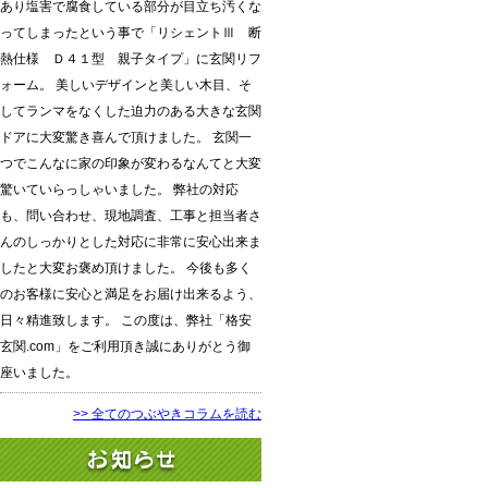
あり塩害で腐食している部分が目立ち汚くな
ってしまったという事で「リシェントⅢ 断
熱仕様 Ｄ４１型 親子タイプ」に玄関リフ
ォーム。 美しいデザインと美しい木目、そ
してランマをなくした迫力のある大きな玄関
ドアに大変驚き喜んで頂けました。 玄関一
つでこんなに家の印象が変わるなんてと大変
驚いていらっしゃいました。 弊社の対応
も、問い合わせ、現地調査、工事と担当者さ
んのしっかりとした対応に非常に安心出来ま
したと大変お褒め頂けました。 今後も多く
のお客様に安心と満足をお届け出来るよう、
日々精進致します。 この度は、弊社「格安
玄関.com」をご利用頂き誠にありがとう御
座いました。
>> 全てのつぶやきコラムを読む