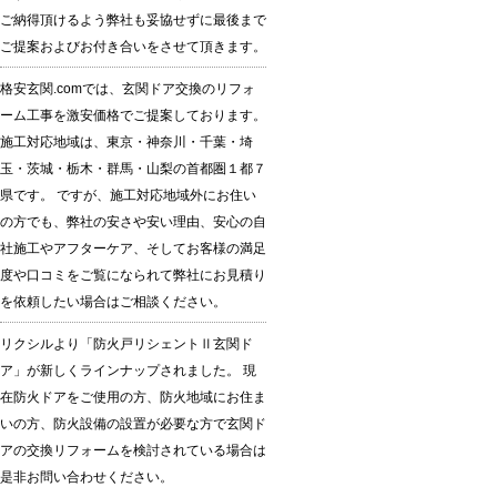
ご納得頂けるよう弊社も妥協せずに最後まで
ご提案およびお付き合いをさせて頂きます。
格安玄関.comでは、玄関ドア交換のリフォ
ーム工事を激安価格でご提案しております。
施工対応地域は、東京・神奈川・千葉・埼
玉・茨城・栃木・群馬・山梨の首都圏１都７
県です。 ですが、施工対応地域外にお住い
の方でも、弊社の安さや安い理由、安心の自
社施工やアフターケア、そしてお客様の満足
度や口コミをご覧になられて弊社にお見積り
を依頼したい場合はご相談ください。
リクシルより「防火戸リシェントⅡ玄関ド
ア」が新しくラインナップされました。 現
在防火ドアをご使用の方、防火地域にお住ま
いの方、防火設備の設置が必要な方で玄関ド
アの交換リフォームを検討されている場合は
是非お問い合わせください。