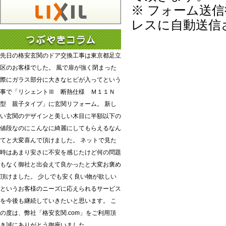
※ フォーム送
レスに自動送信
先日の格安玄関のドア交換工事は東京都足立
区のお客様でした。 風で扉が強く閉まった
際にガラス部分に大きなヒビが入ってという
事で「リシェントⅢ 断熱仕様 Ｍ１１Ｎ
型 親子タイプ」に玄関リフォーム。 新し
い玄関のデザインと美しい木目に半額以下の
値段なのにこんなに綺麗にしてもらえるなん
てと大変喜んで頂けました。 ネットで見た
時はあまり安さに不安を感じたけど何の問題
もなく御社と出会えて良かったと大変お褒め
頂けました。 少しでも安く良い物が欲しい
というお客様のニーズに応えられるサービス
を今後も継続していきたいと思います。 こ
の度は、弊社「格安玄関.com」をご利用頂
き誠にありがとう御座いました。