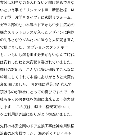
玄関は相当な力を入れないと開け閉めできな
いという事で「リシェントⅢ 断熱仕様 Ｍ
７７型 片開きタイプ」に玄関リフォーム。
ガラス部のない木製のドアから中央に広めの
採光スリットガラスが入ったデザインに内側
の明るさがウソみたいに違うと大変驚き喜ん
で頂けました。 オプションのタッチキー
も、いちいち鍵を出す必要がないなんて時代
は変わったねと大変驚き喜ばれていました。
弊社の対応も、こんなに安い値段でこんなに
綺麗にしてくれて本当にありがとうと大変お
褒め頂けました。 お客様に満足頂き喜んで
頂けるのが弊社にとっての喜びですので、今
後も多くのお客様を笑顔に出来るよう努力致
します。 この度は、弊社「格安玄関.com」
をご利用頂き誠にありがとう御座いました。
先日の格安玄関のドア交換工事は神奈川県横
浜市のお客様でした。 海の近くという事も