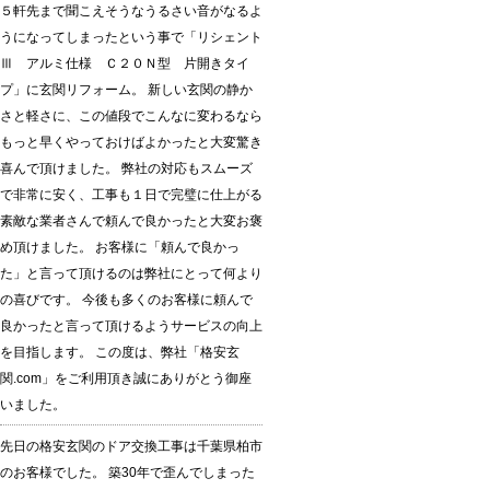
５軒先まで聞こえそうなうるさい音がなるよ
うになってしまったという事で「リシェント
Ⅲ アルミ仕様 Ｃ２０Ｎ型 片開きタイ
プ」に玄関リフォーム。 新しい玄関の静か
さと軽さに、この値段でこんなに変わるなら
もっと早くやっておけばよかったと大変驚き
喜んで頂けました。 弊社の対応もスムーズ
で非常に安く、工事も１日で完璧に仕上がる
素敵な業者さんで頼んで良かったと大変お褒
め頂けました。 お客様に「頼んで良かっ
た」と言って頂けるのは弊社にとって何より
の喜びです。 今後も多くのお客様に頼んで
良かったと言って頂けるようサービスの向上
を目指します。 この度は、弊社「格安玄
関.com」をご利用頂き誠にありがとう御座
いました。
先日の格安玄関のドア交換工事は千葉県柏市
のお客様でした。 築30年で歪んでしまった