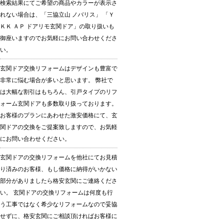
検索結果にてご希望の商品やカラーが表示さ
れない場合は、「三協立山 ノバリス」 「Ｙ
ＫＫ ＡＰ ドアリモ玄関ドア」の取り扱いも
御座いますのでお気軽にお問い合わせくださ
い。
玄関ドア交換リフォームはデザインも豊富で
非常に悩む場合が多いと思います。 弊社で
は大幅な割引はもちろん、引戸タイプのリフ
ォーム玄関ドアも多数取り扱っております。
お客様のプランにあわせた激安価格にて、玄
関ドアの交換をご提案致しますので、お気軽
にお問い合わせください。
玄関ドアの交換リフォームを他社にてお見積
り済みのお客様、もし価格に納得がいかない
部分がありましたら格安玄関にご連絡くださ
い。 玄関ドアの交換リフォームは何度も行
う工事ではなく希少なリフォームなので妥協
せずに、格安玄関にご相談頂ければお客様に