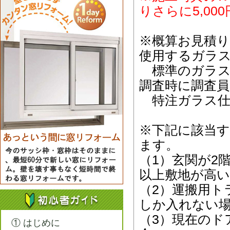
りさらに5,0
※概算お見積
使用するガラ
標準のガラス
調査時に調査
特注ガラス仕
※下記に該当
ます。
（1）玄関が2
以上敷地が高い
（2）運搬用ト
しか入れない
（3）現在のド
① はじめに