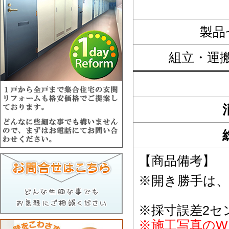
製品
組立・運
【商品備考】
※開き勝手は
※採寸誤差2セ
※施工写真のW