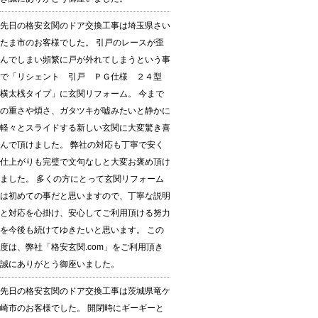
先日の格安玄関のドア交換工事は埼玉県さい
たま市のお客様でした。 引戸のレースが歪
んでしまい頻繁に戸が外れてしまうという事
で「リシェント 引戸 ＰＧ仕様 ２４型
横太桟タイプ」に玄関リフォーム。 今まで
の重さや煩さ、ガタツキが嘘みたいと静かに
軽々とスライドする新しい玄関に大変驚き喜
んで頂けました。 弊社の対応も丁寧で安く
仕上がりも完璧で文句なしと大変お褒め頂け
ました。 多くの方にとって玄関リフォーム
は初めての事だと思いますので、丁寧な説明
と対応を心掛け、安心してご利用頂ける努力
を今後も続けてゆきたいと思います。 この
度は、弊社「格安玄関.com」をご利用頂き
誠にありがとう御座いました。
先日の格安玄関のドア交換工事は茨城県竜ケ
崎市のお客様でした。 開閉時にギーギーと