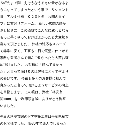
５軒先まで聞こえそうなうるさい音がなるよ
うになってしまったという事で「リシェント
Ⅲ アルミ仕様 Ｃ２０Ｎ型 片開きタイ
プ」に玄関リフォーム。 新しい玄関の静か
さと軽さに、この値段でこんなに変わるなら
もっと早くやっておけばよかったと大変驚き
喜んで頂けました。 弊社の対応もスムーズ
で非常に安く、工事も１日で完璧に仕上がる
素敵な業者さんで頼んで良かったと大変お褒
め頂けました。 お客様に「頼んで良かっ
た」と言って頂けるのは弊社にとって何より
の喜びです。 今後も多くのお客様に頼んで
良かったと言って頂けるようサービスの向上
を目指します。 この度は、弊社「格安玄
関.com」をご利用頂き誠にありがとう御座
いました。
先日の格安玄関のドア交換工事は千葉県柏市
のお客様でした。 築30年で歪んでしまった