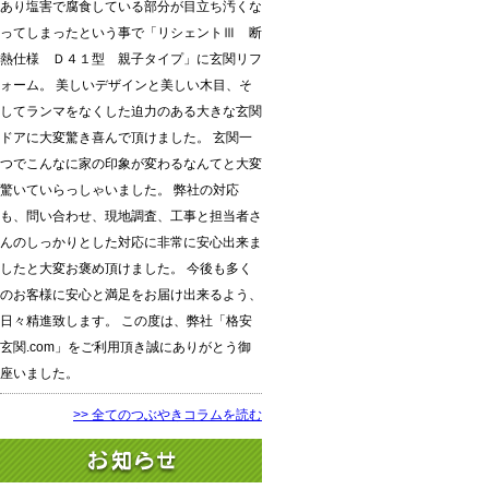
あり塩害で腐食している部分が目立ち汚くな
ってしまったという事で「リシェントⅢ 断
熱仕様 Ｄ４１型 親子タイプ」に玄関リフ
ォーム。 美しいデザインと美しい木目、そ
してランマをなくした迫力のある大きな玄関
ドアに大変驚き喜んで頂けました。 玄関一
つでこんなに家の印象が変わるなんてと大変
驚いていらっしゃいました。 弊社の対応
も、問い合わせ、現地調査、工事と担当者さ
んのしっかりとした対応に非常に安心出来ま
したと大変お褒め頂けました。 今後も多く
のお客様に安心と満足をお届け出来るよう、
日々精進致します。 この度は、弊社「格安
玄関.com」をご利用頂き誠にありがとう御
座いました。
>> 全てのつぶやきコラムを読む