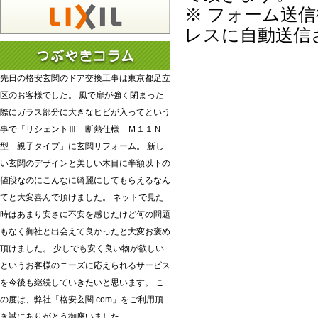
※ フォーム送
レスに自動送信
先日の格安玄関のドア交換工事は東京都足立
区のお客様でした。 風で扉が強く閉まった
際にガラス部分に大きなヒビが入ってという
事で「リシェントⅢ 断熱仕様 Ｍ１１Ｎ
型 親子タイプ」に玄関リフォーム。 新し
い玄関のデザインと美しい木目に半額以下の
値段なのにこんなに綺麗にしてもらえるなん
てと大変喜んで頂けました。 ネットで見た
時はあまり安さに不安を感じたけど何の問題
もなく御社と出会えて良かったと大変お褒め
頂けました。 少しでも安く良い物が欲しい
というお客様のニーズに応えられるサービス
を今後も継続していきたいと思います。 こ
の度は、弊社「格安玄関.com」をご利用頂
き誠にありがとう御座いました。