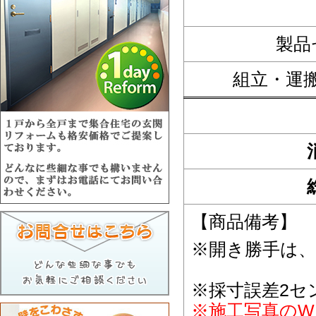
製品
組立・運
【商品備考】
※開き勝手は
※採寸誤差2セ
※施工写真のW