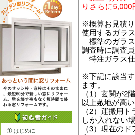
りさらに5,0
※概算お見積
使用するガラ
標準のガラス
調査時に調査
特注ガラス仕
※下記に該当
ます。
（1）玄関が2
以上敷地が高い
（2）運搬用ト
しか入れない
（3）現在のド
① はじめに