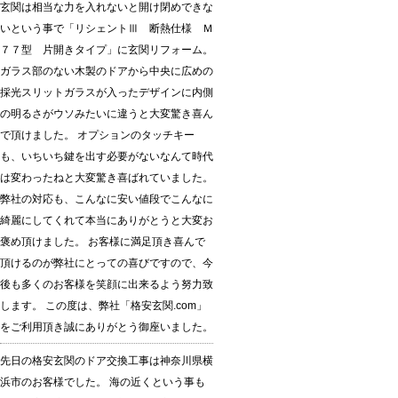
玄関は相当な力を入れないと開け閉めできな
いという事で「リシェントⅢ 断熱仕様 Ｍ
７７型 片開きタイプ」に玄関リフォーム。
ガラス部のない木製のドアから中央に広めの
採光スリットガラスが入ったデザインに内側
の明るさがウソみたいに違うと大変驚き喜ん
で頂けました。 オプションのタッチキー
も、いちいち鍵を出す必要がないなんて時代
は変わったねと大変驚き喜ばれていました。
弊社の対応も、こんなに安い値段でこんなに
綺麗にしてくれて本当にありがとうと大変お
褒め頂けました。 お客様に満足頂き喜んで
頂けるのが弊社にとっての喜びですので、今
後も多くのお客様を笑顔に出来るよう努力致
します。 この度は、弊社「格安玄関.com」
をご利用頂き誠にありがとう御座いました。
先日の格安玄関のドア交換工事は神奈川県横
浜市のお客様でした。 海の近くという事も