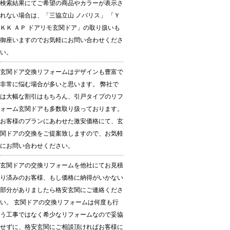
検索結果にてご希望の商品やカラーが表示さ
れない場合は、「三協立山 ノバリス」 「Ｙ
ＫＫ ＡＰ ドアリモ玄関ドア」の取り扱いも
御座いますのでお気軽にお問い合わせくださ
い。
玄関ドア交換リフォームはデザインも豊富で
非常に悩む場合が多いと思います。 弊社で
は大幅な割引はもちろん、引戸タイプのリフ
ォーム玄関ドアも多数取り扱っております。
お客様のプランにあわせた激安価格にて、玄
関ドアの交換をご提案致しますので、お気軽
にお問い合わせください。
玄関ドアの交換リフォームを他社にてお見積
り済みのお客様、もし価格に納得がいかない
部分がありましたら格安玄関にご連絡くださ
い。 玄関ドアの交換リフォームは何度も行
う工事ではなく希少なリフォームなので妥協
せずに、格安玄関にご相談頂ければお客様に