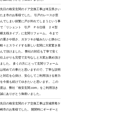
先日の格安玄関のドア交換工事は埼玉県さい
たま市のお客様でした。 引戸のレースが歪
んでしまい頻繁に戸が外れてしまうという事
で「リシェント 引戸 ＰＧ仕様 ２４型
横太桟タイプ」に玄関リフォーム。 今まで
の重さや煩さ、ガタツキが嘘みたいと静かに
軽々とスライドする新しい玄関に大変驚き喜
んで頂けました。 弊社の対応も丁寧で安く
仕上がりも完璧で文句なしと大変お褒め頂け
ました。 多くの方にとって玄関リフォーム
は初めての事だと思いますので、丁寧な説明
と対応を心掛け、安心してご利用頂ける努力
を今後も続けてゆきたいと思います。 この
度は、弊社「格安玄関.com」をご利用頂き
誠にありがとう御座いました。
先日の格安玄関のドア交換工事は茨城県竜ケ
崎市のお客様でした。 開閉時にギーギーと