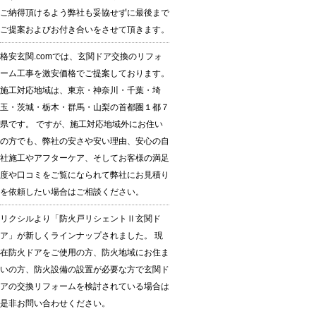
ご納得頂けるよう弊社も妥協せずに最後まで
ご提案およびお付き合いをさせて頂きます。
格安玄関.comでは、玄関ドア交換のリフォ
ーム工事を激安価格でご提案しております。
施工対応地域は、東京・神奈川・千葉・埼
玉・茨城・栃木・群馬・山梨の首都圏１都７
県です。 ですが、施工対応地域外にお住い
の方でも、弊社の安さや安い理由、安心の自
社施工やアフターケア、そしてお客様の満足
度や口コミをご覧になられて弊社にお見積り
を依頼したい場合はご相談ください。
リクシルより「防火戸リシェントⅡ玄関ド
ア」が新しくラインナップされました。 現
在防火ドアをご使用の方、防火地域にお住ま
いの方、防火設備の設置が必要な方で玄関ド
アの交換リフォームを検討されている場合は
是非お問い合わせください。